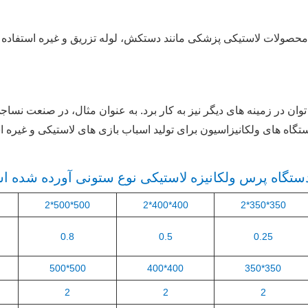
 محصولات لاستیکی پزشکی مانند دستکش، لوله تزریق و غیره استفاده 
وان در زمینه های دیگر نیز به کار برد. به عنوان مثال، در صنعت نساج
تگاه های ولکانیزاسیون برای تولید اسباب بازی های لاستیکی و غیره ا
دستگاه پرس ولکانیزه لاستیکی نوع ستونی آورده شده 
500*500*2
400*400*2
350*350*2
0.8
0.5
0.25
500*500
400*400
350*350
2
2
2