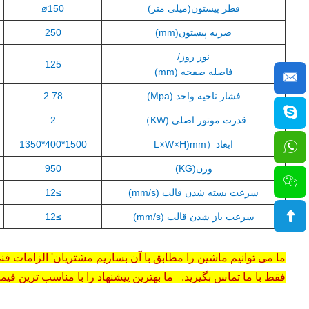
قطر پیستون(میلی متر)
ø150
ضربه پیستون(mm)
250
نور روز/
125
فاصله صفحه (mm)
فشار ناحیه واحد (Mpa)
2.78
قدرت موتور اصلی (KW）
2
ابعاد（L×W×H)mm
1500*400*1350
وزن(KG)
950
سرعت بسته شدن قالب (mm/s)
≥12
سرعت باز شدن قالب (mm/s)
≥12
ما می توانیم ماشین را مطابق با آن بسازیم مشتریان' الزامات فن
فقط با ما تماس بگیرید. ما بهترین پیشنهاد را با مناسب ترین قیمت