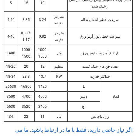
5
15
10
از خنک شدن
متر در
سرعت خطی انتقال نقاله
3-24
3-35
4-40
دقیقه
متر در
0.117-
سرعت خطی نوار آویز ورق
0.82
4-40
دقیقه
1.17
1000-
1000-
ارتفاع آویز میله آویز ورق
متر
1400
1500
1500
تعداد فن های خنک کننده
تنظیم
12
20
18-26
حداکثر قدرت
KW
13.7
28.8
18-34
26630
16800
1425
L
ابعاد
دبلیو
4500
4700
3500
اچ
3405
3520
5630
وزن ناخالص
تی
11
22
34
اگر نیاز خاصی دارید، فقط با ما در ارتباط باشید. ما می